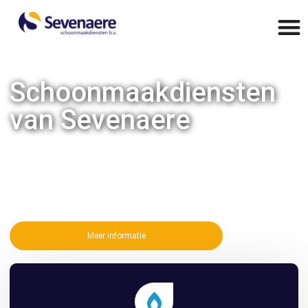
Schoonmaakdiensten
van Sevenaere
Een ervaren en betrouwbare partner voor al uw
schoonmaakdiensten. Wilt u ons inzetten voor een een
incidentele klus, wekelijks schoonmaken of dagelijks
schoonmaakonderhoud, wij staan voor u klaar!
Meer informatie