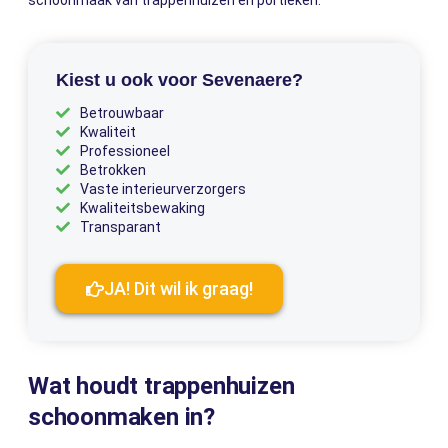
schoonmaak van trappenhuizen en portieken.
Kiest u ook voor Sevenaere?
Betrouwbaar
Kwaliteit
Professioneel
Betrokken
Vaste interieurverzorgers
Kwaliteitsbewaking
Transparant
JA! Dit wil ik graag!
Wat houdt trappenhuizen
schoonmaken in?​