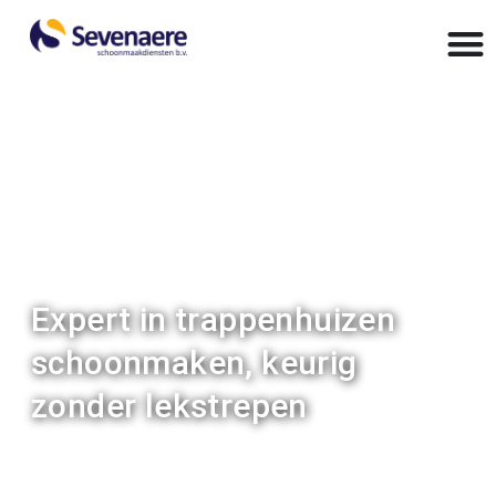
Afval weghalen, bezemen elke trede, nemen de trapleuningen
af en dweilen de trappen
Expert in trappenhuizen
schoonmaken, keurig
zonder lekstrepen