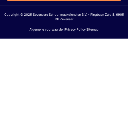
Copyright © 2025 Sevenaere Schoonmaakdiensten B.V. - Ringbaan Zuid 8, 6905
DB Zevenaar
Algemene voorwaarden
Privacy Policy
Sitemap